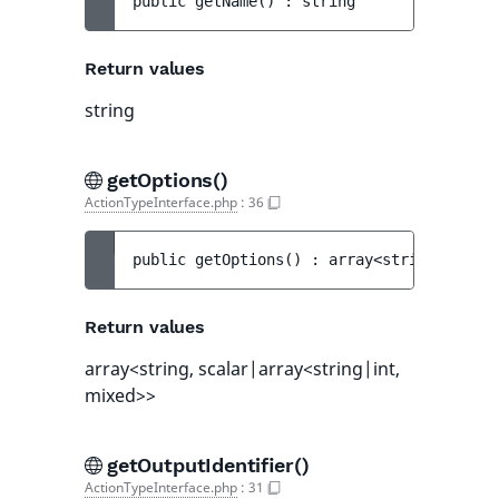
public 
getName
(
)
 : 
string
Return values
string
getOptions()
ActionTypeInterface.php
:
36
public 
getOptions
(
)
 : 
array<string, scala
Return values
array<string, scalar|array<string|int,
mixed>>
getOutputIdentifier()
ActionTypeInterface.php
:
31