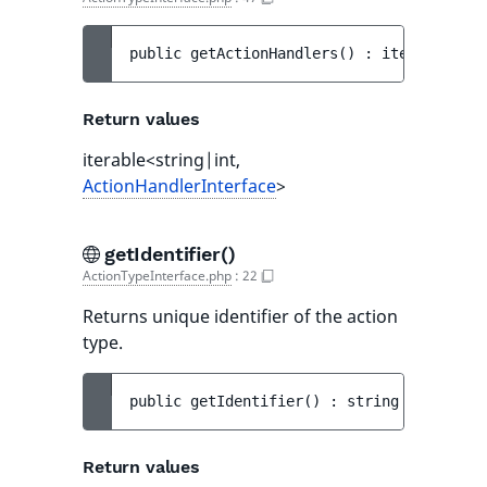
public 
getActionHandlers
(
)
 : 
iterable<str
Return values
iterable<string|int,
ActionHandlerInterface
>
getIdentifier()
ActionTypeInterface.php
:
22
Returns unique identifier of the action
type.
public 
getIdentifier
(
)
 : 
string
Return values