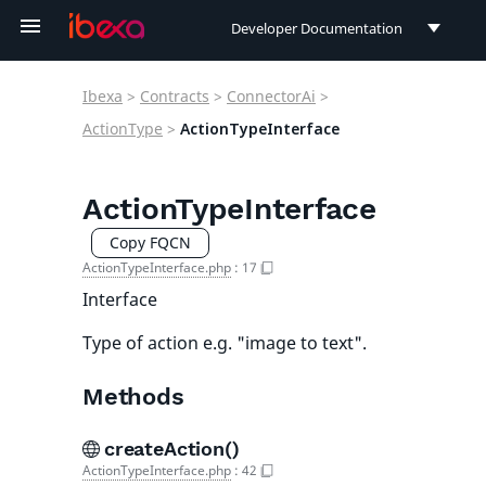
Developer Documentation
Developer Documentation
Ibexa
>
Contracts
>
ConnectorAi
>
User Documentation
ActionType
>
ActionTypeInterface
Connect Documentation
ActionTypeInterface
Copy FQCN
ActionTypeInterface.php
:
17
Interface
Type of action e.g. "image to text".
Methods
createAction()
ActionTypeInterface.php
:
42