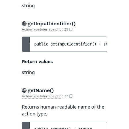
string
getInputIdentifier()
ActionTypeInterface.php
:
29
public 
getInputIdentifier
(
)
 : 
string
Return values
string
getName()
ActionTypeInterface.php
:
27
Returns human-readable name of the
action type.