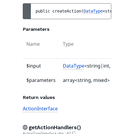
public 
createAction
(
DataType
<string|int, 
Parameters
Name
Type
$input
DataType
<string|int, mixed>
$parameters
array<string, mixed>
Return values
ActionInterface
getActionHandlers()
ActionTypeInterface.php
:
47