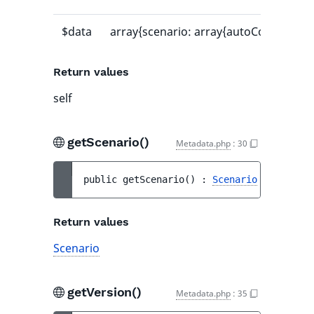
$data
array{scenario: array{autoCommit: bool,
Return values
self
getScenario()
Metadata.php
:
30
public 
getScenario
(
)
 : 
Scenario
Return values
Scenario
getVersion()
Metadata.php
:
35