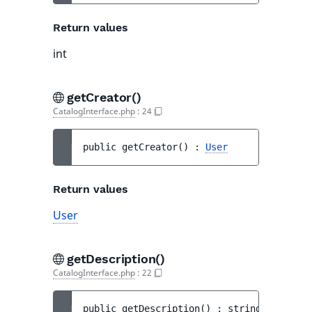
Return values
int
getCreator()
CatalogInterface.php
:
24
public 
getCreator
(
)
 : 
User
Return values
User
getDescription()
CatalogInterface.php
:
22
public 
getDescription
(
)
 : 
string|null