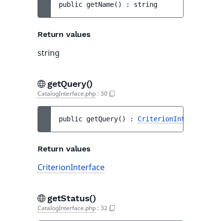
public 
getName
(
)
 : 
string
Return values
string
getQuery()
CatalogInterface.php
:
30
public 
getQuery
(
)
 : 
CriterionInterface
Return values
CriterionInterface
getStatus()
CatalogInterface.php
:
32