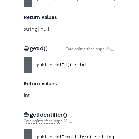
Return values
string|null
getId()
CatalogInterface.php
:
16
public 
getId
(
)
 : 
int
Return values
int
getIdentifier()
CatalogInterface.php
:
20
public 
getIdentifier
(
)
 : 
string