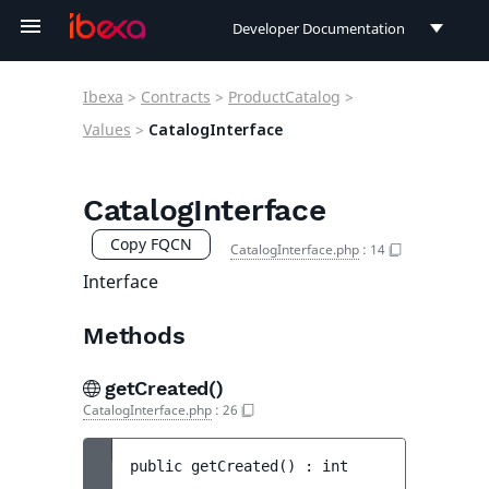
Developer Documentation
Developer Documentation
Ibexa
>
Contracts
>
ProductCatalog
>
User Documentation
Values
>
CatalogInterface
Connect Documentation
CatalogInterface
Copy FQCN
CatalogInterface.php
:
14
Interface
Methods
getCreated()
CatalogInterface.php
:
26
public 
getCreated
(
)
 : 
int